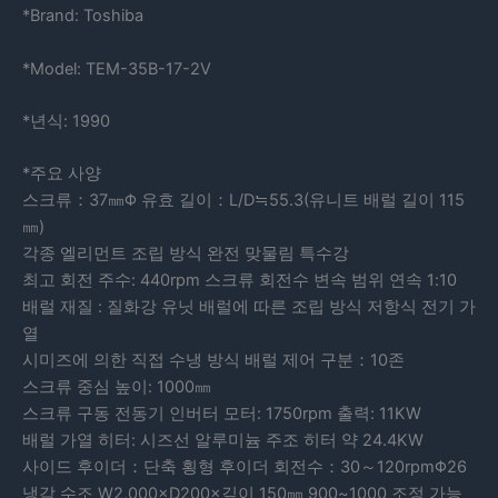
*Brand: Toshiba
*Model: TEM-35B-17-2V
*년식: 1990
*주요 사양
스크류：37㎜Φ 유효 길이：L/D≒55.3(유니트 배럴 길이 115
㎜)
각종 엘리먼트 조립 방식 완전 맞물림 특수강
최고 회전 주수: 440rpm 스크류 회전수 변속 범위 연속 1:10
배럴 재질 : 질화강 유닛 배럴에 따른 조립 방식 저항식 전기 가
열
시미즈에 의한 직접 수냉 방식 배럴 제어 구분：10존
스크류 중심 높이: 1000㎜
스크류 구동 전동기 인버터 모터: 1750rpm 출력: 11KW
배럴 가열 히터: 시즈선 알루미늄 주조 히터 약 24.4KW
사이드 후이더：단축 횡형 후이더 회전수：30～120rpmΦ26
냉각 수조 W2,000×D200×깊이 150㎜ 900~1000 조정 가능