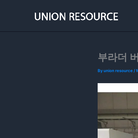
Skip
to
content
부라더 
By
union resource
/