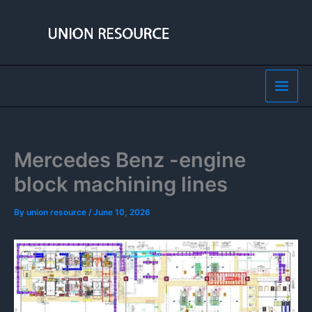
Skip
to
content
Mercedes Benz -engine
block machining lines
By
union resource
/
June 10, 2026