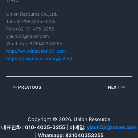
Union Resource Co.,Ltd.
Tel:+82-10-4035-3255
Fax:+82-31-475-3255
yjauh53@naver.com
WhatsApp:821040353255
http://www.injection911.com
https://blog.naver.com/yjauh53
PREVIOUS
NEXT
Copyright © 2026. Union Resource
대표전화 : 010-4035-3255 | 이메일:
yjauh53@naver.com
|
Whatsapp: 821040353255