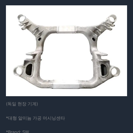
(독일 현장 기계)
*대형 알미늄 가공 머시닝센타
*Brand: SW