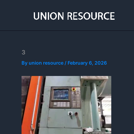
Skip
to
content
3
By
union resource
/
February 6, 2026