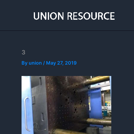
Skip
to
content
3
By
union
/
May 27, 2019