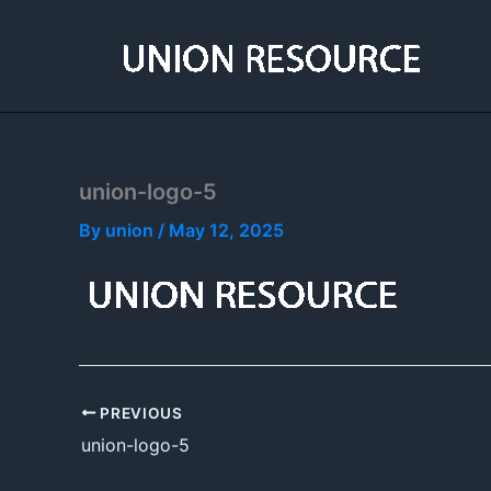
Skip
to
content
union-logo-5
By
union
/
May 12, 2025
PREVIOUS
union-logo-5